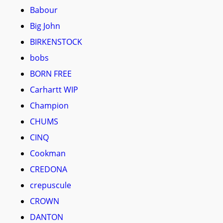
Babour
Big John
BIRKENSTOCK
bobs
BORN FREE
Carhartt WIP
Champion
CHUMS
CINQ
Cookman
CREDONA
crepuscule
CROWN
DANTON