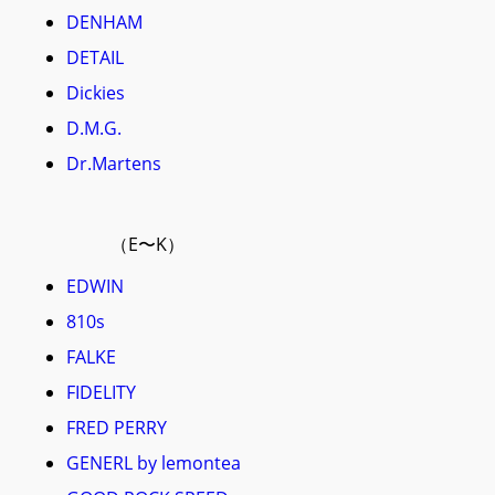
DENHAM
DETAIL
Dickies
D.M.G.
Dr.Martens
（E〜K）
EDWIN
810s
FALKE
FIDELITY
FRED PERRY
GENERL by lemontea