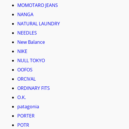
MOMOTARO JEANS
NANGA
NATURAL LAUNDRY
NEEDLES
New Balance
NIKE
NULL TOKYO
OOFOS
ORCIVAL
ORDINARY FITS
O.K.
patagonia
PORTER
POTR