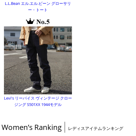
L.L.Bean エル.エル.ビーン グローサリ
ー・トート
Levi's リーバイス ヴィンテージ クロー
ジング S501XX 1944モデル
Women’s Ranking
レディスアイテムランキング