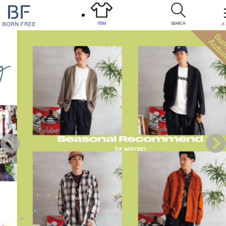
ITEM
SEARCH
メ