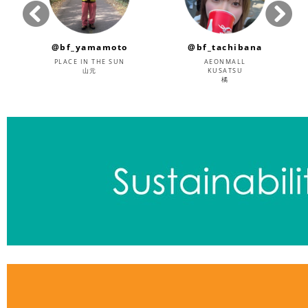
@bf_tachibana
@bornfree_shiho
AEONMALL
SUPER SHOP
KUSATSU
吉田
橘