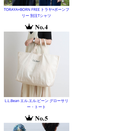
TORAYA×BORN FREE トラヤ×ボーンフ
リー 別注Tシャツ
L.L.Bean エル.エル.ビーン グローサリ
ー・トート